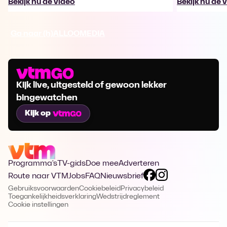
Bekijk nu de video
Bekijk nu de 
Ga naar (h)ALLOOMEDIA
Kijk live, uitgesteld of gewoon lekker
bingewatchen
Kijk op
Programma's
TV-gids
Doe mee
Adverteren
Route naar VTM
Jobs
FAQ
Nieuwsbrief
Gebruiksvoorwaarden
Cookiebeleid
Privacybeleid
Toegankelijkheidsverklaring
Wedstrijdreglement
Cookie instellingen