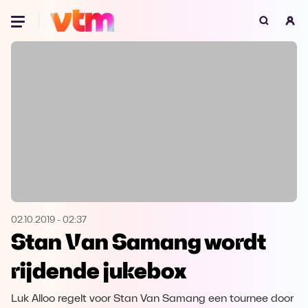
Oeps, browser niet ondersteund
Voor je onze programma's gaat ontdekken,
best je browser updaten of hieronder één
van de ondersteunde browsers
downloaden.
Google Chrome
Download
Firefox
Download
Safari
Download
02.10.2019
-
02:37
Stan Van Samang wordt
Microsoft Edge
Download
rijdende jukebox
Opera
Download
Luk Alloo regelt voor Stan Van Samang een tournee door