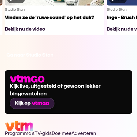
Studio Stan
Studio Stan
Vinden ze de 'ruwe sound' op het dak?
Inge - Brush
Bekijk nu de video
Bekijk nu de 
Ga naar Studio Stan
Kijk live, uitgesteld of gewoon lekker
bingewatchen
Kijk op
Programma's
TV-gids
Doe mee
Adverteren