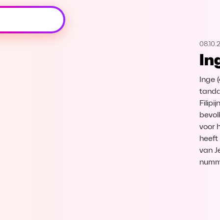
Oeps, browser niet ondersteund
08.10.
Voor je onze programma's gaat ontdekken,
In
best je browser updaten of hieronder één
van de ondersteunde browsers
downloaden.
Inge 
tanda
Google Chrome
Download
Filip
bevol
voor 
Firefox
Download
heeft
van Je
Safari
Download
numme
Microsoft Edge
Download
Opera
Download