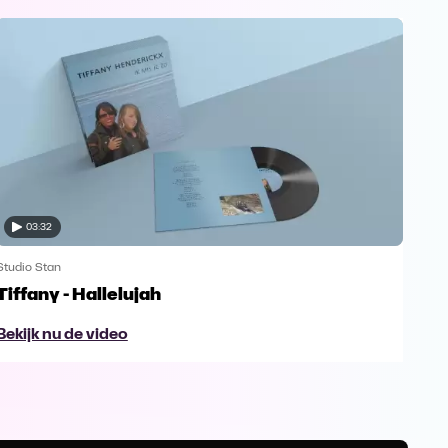
03:32
Studio Stan
Stud
Tiffany - Hallelujah
Pie
Bekijk nu de video
Bek