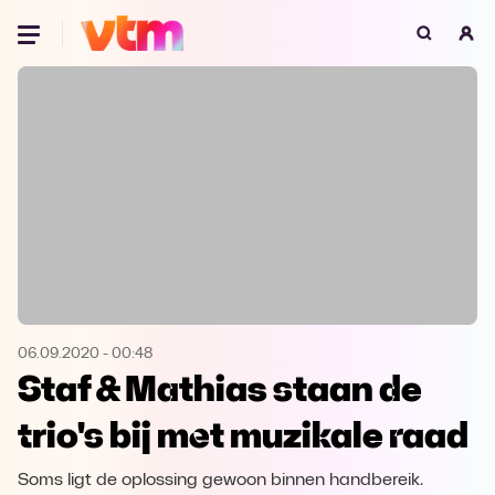
Oeps, browser niet ondersteund
Voor je onze programma's gaat ontdekken,
best je browser updaten of hieronder één
van de ondersteunde browsers
downloaden.
Google Chrome
Download
Firefox
Download
Safari
Download
06.09.2020
-
00:48
Staf & Mathias staan de
Microsoft Edge
Download
trio's bij met muzikale raad
Opera
Download
Soms ligt de oplossing gewoon binnen handbereik.