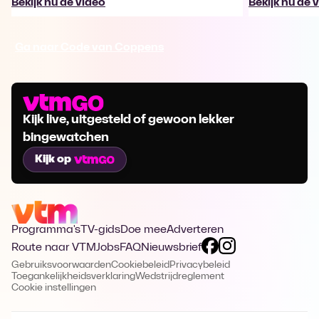
Bekijk nu de video
Bekijk nu de 
Ga naar Code van Coppens
Kijk live, uitgesteld of gewoon lekker
bingewatchen
Kijk op
Programma's
TV-gids
Doe mee
Adverteren
Route naar VTM
Jobs
FAQ
Nieuwsbrief
Gebruiksvoorwaarden
Cookiebeleid
Privacybeleid
Toegankelijkheidsverklaring
Wedstrijdreglement
Cookie instellingen