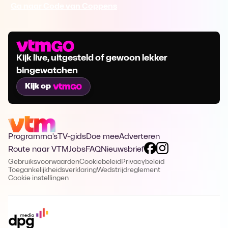
Ga naar Code van Coppens
Kijk live, uitgesteld of gewoon lekker
bingewatchen
Kijk op
Programma's
TV-gids
Doe mee
Adverteren
Route naar VTM
Jobs
FAQ
Nieuwsbrief
Gebruiksvoorwaarden
Cookiebeleid
Privacybeleid
Toegankelijkheidsverklaring
Wedstrijdreglement
Cookie instellingen