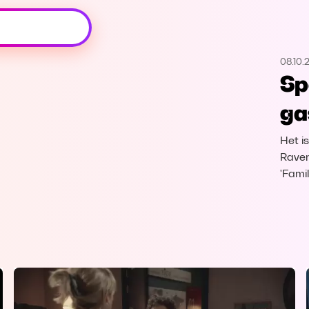
Oeps, browser niet ondersteund
08.10.
Voor je onze programma's gaat ontdekken,
Sp
best je browser updaten of hieronder één
van de ondersteunde browsers
ga
downloaden.
Het i
Google Chrome
Download
Raven
'Fami
Firefox
Download
Safari
Download
Microsoft Edge
Download
Opera
Download