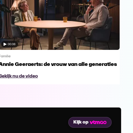
00:38
Familie
Famil
Annie Geeraerts: de vrouw van alle generaties
Ann
lee
Bekijk nu de video
Bek
Kijk op