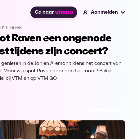
Ga naar
Aanmelden
2021
-
00:55
ot Raven een ongenode
st tijdens zijn concert?
s genieten in de Jan en Alleman tijdens het concert van
. Maar wie spot Raven daar aan het raam? Bekijk
lie' bij VTM en op VTM GO.
Ga naar Familie