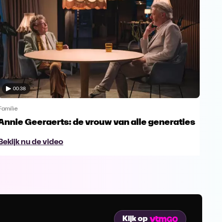
00:38
Familie
Famil
Annie Geeraerts: de vrouw van alle generaties
Ann
lee
Bekijk nu de video
Bek
Kijk op