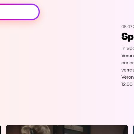
Oeps, browser niet ondersteund
05.07.
Voor je onze programma's gaat ontdekken,
Sp
best je browser updaten of hieronder één
van de ondersteunde browsers
downloaden.
In Sp
Veron
Google Chrome
Download
om en
verra
Veron
Firefox
Download
12.00
Safari
Download
Microsoft Edge
Download
Opera
Download