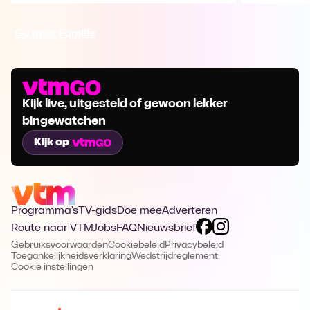
Ga naar Familie
Kijk live, uitgesteld of gewoon lekker
bingewatchen
Kijk op
Programma's
TV-gids
Doe mee
Adverteren
Route naar VTM
Jobs
FAQ
Nieuwsbrief
Gebruiksvoorwaarden
Cookiebeleid
Privacybeleid
Toegankelijkheidsverklaring
Wedstrijdreglement
Cookie instellingen