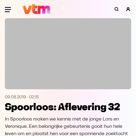
Oeps, browser niet ondersteund
Voor je onze programma's gaat ontdekken,
best je browser updaten of hieronder één
van de ondersteunde browsers
downloaden.
Google Chrome
Download
Firefox
Download
Safari
Download
09.08.2019
-
02:15
Spoorloos: Aflevering 32
Microsoft Edge
Download
In Spoorloos maken we kennis met de jonge Lars en
Opera
Download
Veronique. Een belangrijke gebeurtenis gooit hun hele
leven om en plaatst hen voor een spannende zoektocht