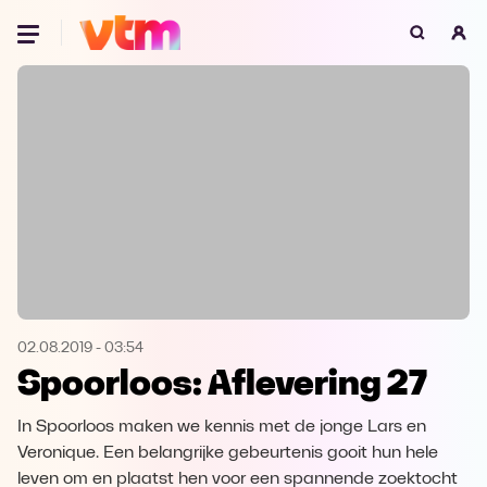
Oeps, browser niet ondersteund
Voor je onze programma's gaat ontdekken,
best je browser updaten of hieronder één
van de ondersteunde browsers
downloaden.
Google Chrome
Download
Firefox
Download
Safari
Download
02.08.2019
-
03:54
Spoorloos: Aflevering 27
Microsoft Edge
Download
In Spoorloos maken we kennis met de jonge Lars en
Opera
Download
Veronique. Een belangrijke gebeurtenis gooit hun hele
leven om en plaatst hen voor een spannende zoektocht