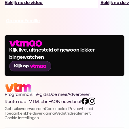
Bekijk nu de video
Bekijk nu de 
Ga naar Familie
Kijk live, uitgesteld of gewoon lekker
bingewatchen
Kijk op
Programma's
TV-gids
Doe mee
Adverteren
Route naar VTM
Jobs
FAQ
Nieuwsbrief
Gebruiksvoorwaarden
Cookiebeleid
Privacybeleid
Toegankelijkheidsverklaring
Wedstrijdreglement
Cookie instellingen