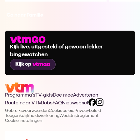
Ga naar Familie
Kijk live, uitgesteld of gewoon lekker
bingewatchen
Kijk op
Programma's
TV-gids
Doe mee
Adverteren
Route naar VTM
Jobs
FAQ
Nieuwsbrief
Gebruiksvoorwaarden
Cookiebeleid
Privacybeleid
Toegankelijkheidsverklaring
Wedstrijdreglement
Cookie instellingen