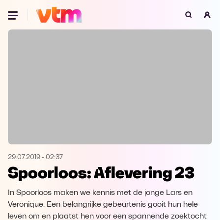
Oeps, browser niet ondersteund
Voor je onze programma's gaat ontdekken,
best je browser updaten of hieronder één
van de ondersteunde browsers
downloaden.
Google Chrome
Download
Firefox
Download
Safari
Download
29.07.2019
-
02:37
Spoorloos: Aflevering 23
Microsoft Edge
Download
In Spoorloos maken we kennis met de jonge Lars en
Opera
Download
Veronique. Een belangrijke gebeurtenis gooit hun hele
leven om en plaatst hen voor een spannende zoektocht