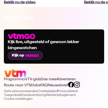
Bekijk nu de video
Bekijk nu de 
Ga naar Familie
Kijk live, uitgesteld of gewoon lekker
bingewatchen
Kijk op
Programma's
TV-gids
Doe mee
Adverteren
Route naar VTM
Jobs
FAQ
Nieuwsbrief
Gebruiksvoorwaarden
Cookiebeleid
Privacybeleid
Toegankelijkheidsverklaring
Wedstrijdreglement
Cookie instellingen