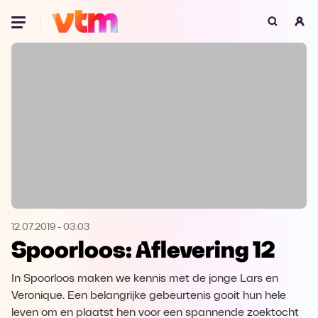
Oeps, browser niet ondersteund
Voor je onze programma's gaat ontdekken,
best je browser updaten of hieronder één
van de ondersteunde browsers
downloaden.
Google Chrome
Download
Firefox
Download
Safari
Download
12.07.2019
-
03:03
Spoorloos: Aflevering 12
Microsoft Edge
Download
In Spoorloos maken we kennis met de jonge Lars en
Opera
Download
Veronique. Een belangrijke gebeurtenis gooit hun hele
leven om en plaatst hen voor een spannende zoektocht