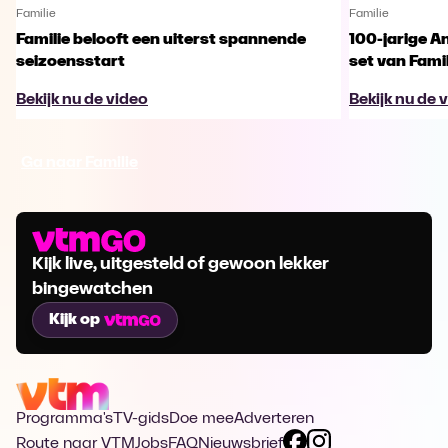
Familie
Familie
Familie belooft een uiterst spannende
100-jarige A
seizoensstart
set van Famil
Bekijk nu de video
Bekijk nu de 
Ga naar Familie
Kijk live, uitgesteld of gewoon lekker
bingewatchen
Kijk op
Programma's
TV-gids
Doe mee
Adverteren
Route naar VTM
Jobs
FAQ
Nieuwsbrief