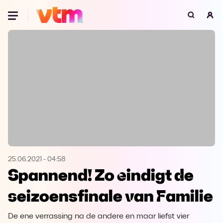
Oeps, browser niet ondersteund
Voor je onze programma's gaat ontdekken,
best je browser updaten of hieronder één
van de ondersteunde browsers
downloaden.
Google Chrome
Download
Firefox
Download
Safari
Download
25.06.2021
-
04:58
Spannend! Zo eindigt de
Microsoft Edge
Download
seizoensfinale van Familie
Opera
Download
De ene verrassing na de andere en maar liefst vier