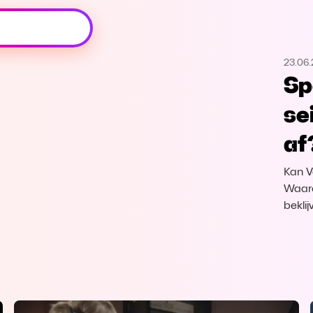
Oeps, browser niet ondersteund
23.06
Voor je onze programma's gaat ontdekken,
Sp
best je browser updaten of hieronder één
van de ondersteunde browsers
se
downloaden.
af
Google Chrome
Download
Kan V
Firefox
Download
Waaro
bekli
Safari
Download
Microsoft Edge
Download
Opera
Download