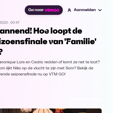
Ga naar
Aanmelden
.2023
-
00:47
annend! Hoe loopt de
izoensfinale van 'Familie'
?
eronique Lars en Cedric redden of komt ze net te laat?
m lijkt Niko op de vlucht te zijn met Sam? Bekijk de
jvende seizoensfinale nu op VTM GO!
Ga naar Familie