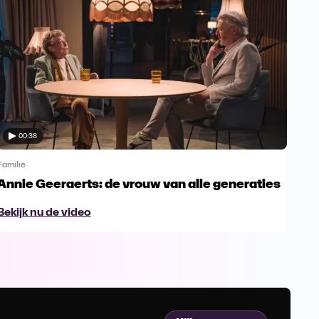
00:38
Familie
Famil
Annie Geeraerts: de vrouw van alle generaties
Ann
lee
Bekijk nu de video
Bek