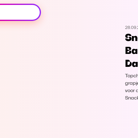
Oeps, browser niet ondersteund
28.09
Voor je onze programma's gaat ontdekken,
Sn
best je browser updaten of hieronder één
van de ondersteunde browsers
Ba
downloaden.
D
Google Chrome
Download
Topch
Firefox
Download
grapj
voor 
Snack
Safari
Download
Microsoft Edge
Download
Opera
Download