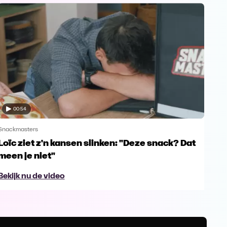
00:54
Snackmasters
Snac
Loïc ziet z'n kansen slinken: "Deze snack? Dat
Mat
meen je niet"
Din
Bekijk nu de video
Bek