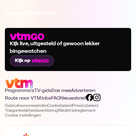
Ga naar Snackmasters
Kijk live, uitgesteld of gewoon lekker
bingewatchen
Kijk op
Programma's
TV-gids
Doe mee
Adverteren
Route naar VTM
Jobs
FAQ
Nieuwsbrief
Gebruiksvoorwaarden
Cookiebeleid
Privacybeleid
Toegankelijkheidsverklaring
Wedstrijdreglement
Cookie instellingen