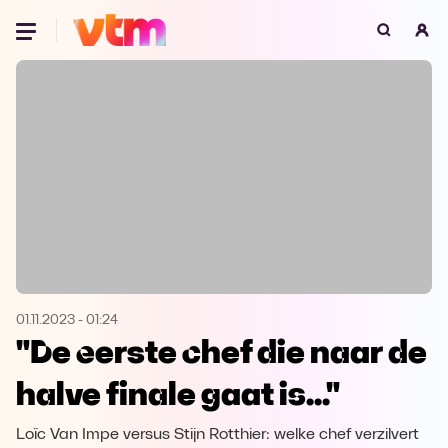
Oeps, browser niet ondersteund
Voor je onze programma's gaat ontdekken,
best je browser updaten of hieronder één
van de ondersteunde browsers
downloaden.
Google Chrome
Download
Firefox
Download
Safari
Download
01.11.2023
-
01:24
"De eerste chef die naar de
Microsoft Edge
Download
halve finale gaat is..."
Opera
Download
Loïc Van Impe versus Stijn Rotthier: welke chef verzilvert