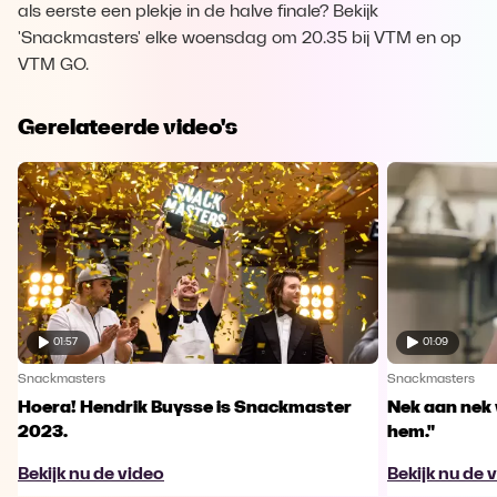
als eerste een plekje in de halve finale? Bekijk
'Snackmasters' elke woensdag om 20.35 bij VTM en op
VTM GO.
Gerelateerde video's
01:57
01:09
Snackmasters
Snackmasters
Hoera! Hendrik Buysse is Snackmaster
Nek aan nek v
2023.
hem."
Bekijk nu de video
Bekijk nu de 