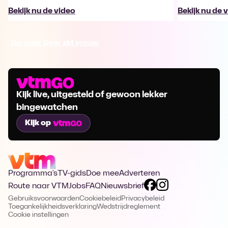
Bekijk nu de video
Bekijk nu de 
Ga naar Boer zkt vrouw
Kijk live, uitgesteld of gewoon lekker
bingewatchen
Kijk op
Programma's
TV-gids
Doe mee
Adverteren
Route naar VTM
Jobs
FAQ
Nieuwsbrief
Gebruiksvoorwaarden
Cookiebeleid
Privacybeleid
Toegankelijkheidsverklaring
Wedstrijdreglement
Cookie instellingen