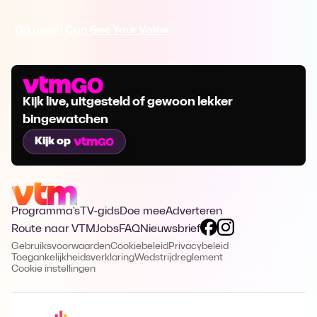
Ga naar I Can See Your Voice
Kijk live, uitgesteld of gewoon lekker
bingewatchen
Kijk op
Programma's
TV-gids
Doe mee
Adverteren
Route naar VTM
Jobs
FAQ
Nieuwsbrief
Gebruiksvoorwaarden
Cookiebeleid
Privacybeleid
Toegankelijkheidsverklaring
Wedstrijdreglement
Cookie instellingen