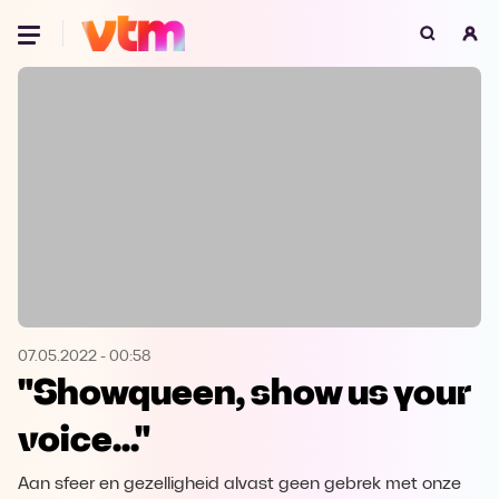
Oeps, browser niet ondersteund
Voor je onze programma's gaat ontdekken,
best je browser updaten of hieronder één
van de ondersteunde browsers
downloaden.
Google Chrome
Download
Firefox
Download
Safari
Download
07.05.2022
-
00:58
"Showqueen, show us your
Microsoft Edge
Download
voice..."
Opera
Download
Aan sfeer en gezelligheid alvast geen gebrek met onze