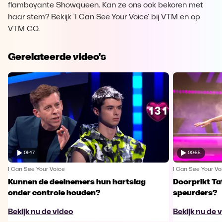
flamboyante Showqueen. Kan ze ons ook bekoren met
haar stem? Bekijk 'I Can See Your Voice' bij VTM en op
VTM GO.
Gerelateerde video's
01:47
00:55
I Can See Your Voice
I Can See Your Vo
Kunnen de deelnemers hun hartslag
Doorprikt Ta
onder controle houden?
speurders?
Bekijk nu de video
Bekijk nu de 