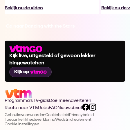
Bekijk nu de video
Bekijk nu de 
Ga naar Dancing with the Stars
Kijk live, uitgesteld of gewoon lekker
bingewatchen
Kijk op
Programma's
TV-gids
Doe mee
Adverteren
Route naar VTM
Jobs
FAQ
Nieuwsbrief
Gebruiksvoorwaarden
Cookiebeleid
Privacybeleid
Toegankelijkheidsverklaring
Wedstrijdreglement
Cookie instellingen