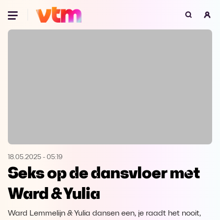
Oeps, browser niet ondersteund
Voor je onze programma's gaat ontdekken,
best je browser updaten of hieronder één
van de ondersteunde browsers
downloaden.
Google Chrome
Download
Firefox
Download
Safari
Download
18.05.2025
-
05:19
Seks op de dansvloer met
Microsoft Edge
Download
Ward & Yulia
Opera
Download
Ward Lemmelijn & Yulia dansen een, je raadt het nooit,