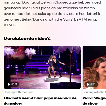
rumba op ‘Daar gaat Ze’ van Clouseau. Ze hebben goed
geluisterd naar Felix tijdens de masterclass en zijn tip
over rumba dat het seks op de dansvloer is heel letterlijk
genomen. Bekijk ‘Dancing with the Stars’ bij VTM en op
VTM GO.
Gerelateerde video's
06:21
01:18
Dancing with the Stars
Dancing with the 
Elisabeth neemt haar papa mee naar de
Ward: We gaa
dansvloer
de show