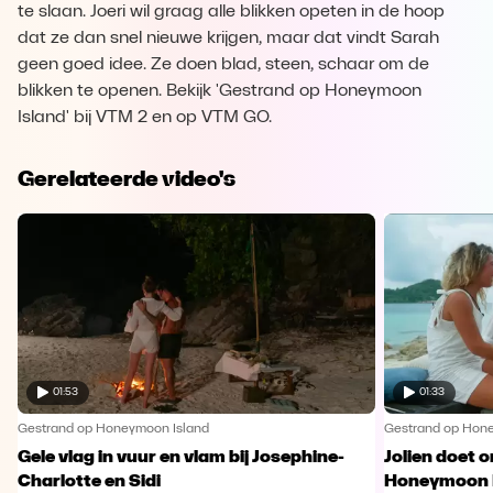
te slaan. Joeri wil graag alle blikken opeten in de hoop
dat ze dan snel nieuwe krijgen, maar dat vindt Sarah
geen goed idee. Ze doen blad, steen, schaar om de
blikken te openen. Bekijk 'Gestrand op Honeymoon
Island' bij VTM 2 en op VTM GO.
Gerelateerde video's
01:53
01:33
Gestrand op Honeymoon Island
Gestrand op Hon
Gele vlag in vuur en vlam bij Josephine-
Jolien doet 
Charlotte en Sidi
Honeymoon I