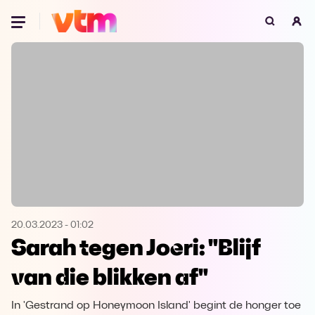
Oeps, browser niet ondersteund
Voor je onze programma's gaat ontdekken,
best je browser updaten of hieronder één
van de ondersteunde browsers
downloaden.
Google Chrome
Download
Firefox
Download
Safari
Download
20.03.2023
-
01:02
Sarah tegen Joeri: "Blijf
Microsoft Edge
Download
van die blikken af"
Opera
Download
In 'Gestrand op Honeymoon Island' begint de honger toe