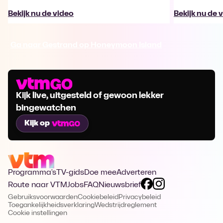
Bekijk nu de video
Bekijk nu de 
Ga naar Gestrand op Honeymoon Island
Kijk live, uitgesteld of gewoon lekker
bingewatchen
Kijk op
Programma's
TV-gids
Doe mee
Adverteren
Route naar VTM
Jobs
FAQ
Nieuwsbrief
Gebruiksvoorwaarden
Cookiebeleid
Privacybeleid
Toegankelijkheidsverklaring
Wedstrijdreglement
Cookie instellingen