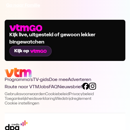
Ga naar Familie
Kijk live, uitgesteld of gewoon lekker
bingewatchen
Kijk op
Programma's
TV-gids
Doe mee
Adverteren
Route naar VTM
Jobs
FAQ
Nieuwsbrief
Gebruiksvoorwaarden
Cookiebeleid
Privacybeleid
Toegankelijkheidsverklaring
Wedstrijdreglement
Cookie instellingen