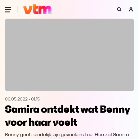
Oeps, browser niet ondersteund
Voor je onze programma's gaat ontdekken,
best je browser updaten of hieronder één
van de ondersteunde browsers
downloaden.
Google Chrome
Download
Firefox
Download
Safari
Download
06.05.2022
-
01:15
Samira ontdekt wat Benny
Microsoft Edge
Download
voor haar voelt
Opera
Download
Benny geeft eindelijk zijn gevoelens toe. Hoe zal Samira