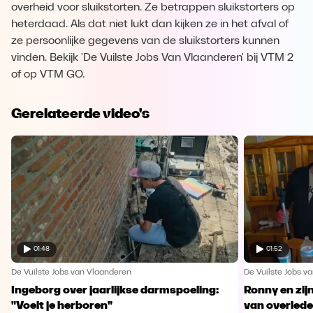
overheid voor sluikstorten. Ze betrappen sluikstorters op
heterdaad. Als dat niet lukt dan kijken ze in het afval of
ze persoonlijke gegevens van de sluikstorters kunnen
vinden. Bekijk 'De Vuilste Jobs Van Vlaanderen' bij VTM 2
of op VTM GO.
Gerelateerde video's
01:48
01:52
De Vuilste Jobs van Vlaanderen
De Vuilste Jobs v
Ingeborg over jaarlijkse darmspoeling:
Ronny en zij
"Voelt je herboren"
van overled