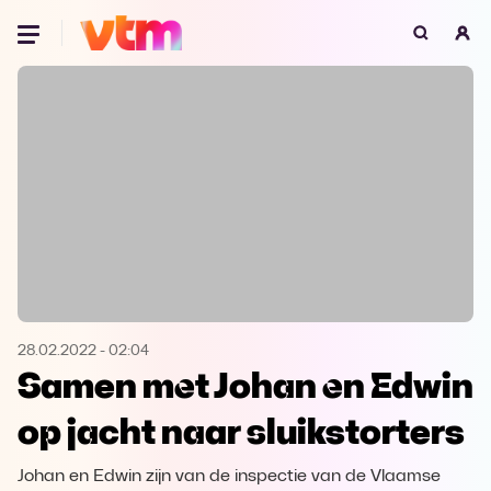
Oeps, browser niet ondersteund
Voor je onze programma's gaat ontdekken,
best je browser updaten of hieronder één
van de ondersteunde browsers
downloaden.
Google Chrome
Download
Firefox
Download
Safari
Download
28.02.2022
-
02:04
Samen met Johan en Edwin
Microsoft Edge
Download
op jacht naar sluikstorters
Opera
Download
Johan en Edwin zijn van de inspectie van de Vlaamse