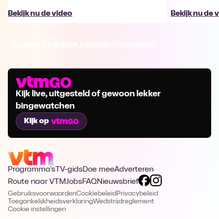
Bekijk nu de video
Bekijk nu de 
Ga naar De Vuilste Jobs van Vlaanderen
Kijk live, uitgesteld of gewoon lekker
bingewatchen
Kijk op
Programma's
TV-gids
Doe mee
Adverteren
Route naar VTM
Jobs
FAQ
Nieuwsbrief
Gebruiksvoorwaarden
Cookiebeleid
Privacybeleid
Toegankelijkheidsverklaring
Wedstrijdreglement
Cookie instellingen