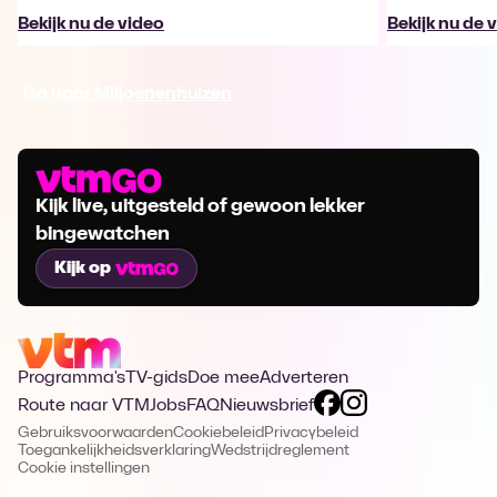
Bekijk nu de video
Bekijk nu de 
Ga naar Miljoenenhuizen
Kijk live, uitgesteld of gewoon lekker
bingewatchen
Kijk op
Programma's
TV-gids
Doe mee
Adverteren
Route naar VTM
Jobs
FAQ
Nieuwsbrief
Gebruiksvoorwaarden
Cookiebeleid
Privacybeleid
Toegankelijkheidsverklaring
Wedstrijdreglement
Cookie instellingen