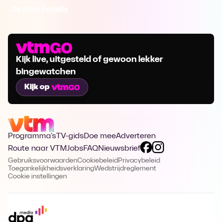
Ga naar Familie
Kijk live, uitgesteld of gewoon lekker
bingewatchen
Kijk op
Programma's
TV-gids
Doe mee
Adverteren
Route naar VTM
Jobs
FAQ
Nieuwsbrief
Gebruiksvoorwaarden
Cookiebeleid
Privacybeleid
Toegankelijkheidsverklaring
Wedstrijdreglement
Cookie instellingen