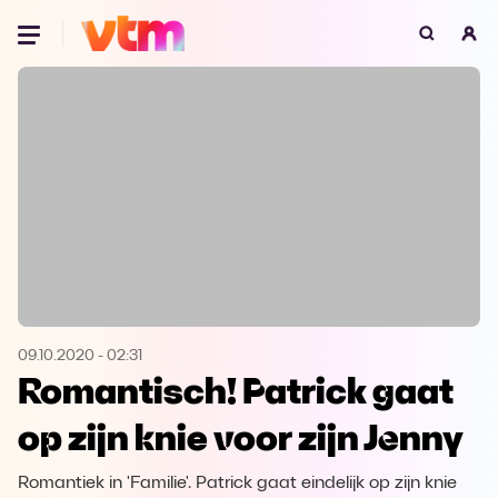
Oeps, browser niet ondersteund
Voor je onze programma's gaat ontdekken,
best je browser updaten of hieronder één
van de ondersteunde browsers
downloaden.
Google Chrome
Download
Firefox
Download
Safari
Download
09.10.2020
-
02:31
Romantisch! Patrick gaat
Microsoft Edge
Download
op zijn knie voor zijn Jenny
Opera
Download
Romantiek in 'Familie'. Patrick gaat eindelijk op zijn knie