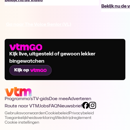
Bekijk nu de 
Ga naar The Voice Senior (VL)
Kijk live, uitgesteld of gewoon lekker
bingewatchen
Kijk op
Programma's
TV-gids
Doe mee
Adverteren
Route naar VTM
Jobs
FAQ
Nieuwsbrief
Gebruiksvoorwaarden
Cookiebeleid
Privacybeleid
Toegankelijkheidsverklaring
Wedstrijdreglement
Cookie instellingen