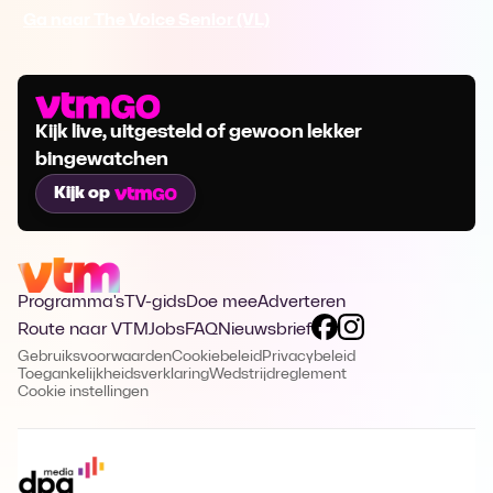
Ga naar The Voice Senior (VL)
Kijk live, uitgesteld of gewoon lekker
bingewatchen
Kijk op
Programma's
TV-gids
Doe mee
Adverteren
Route naar VTM
Jobs
FAQ
Nieuwsbrief
Gebruiksvoorwaarden
Cookiebeleid
Privacybeleid
Toegankelijkheidsverklaring
Wedstrijdreglement
Cookie instellingen