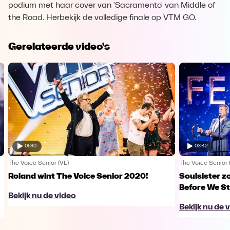
podium met haar cover van 'Sacramento' van Middle of
the Road. Herbekijk de volledige finale op VTM GO.
Gerelateerde video's
01:30
03:42
The Voice Senior (VL)
The Voice Senior 
Roland wint The Voice Senior 2020!
Soulsister z
Before We St
Bekijk nu de video
Bekijk nu de 