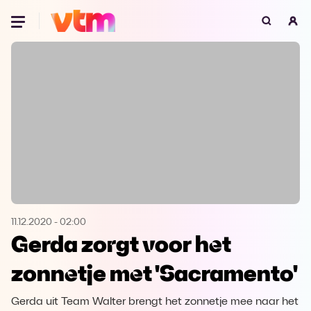
Oeps, browser niet ondersteund
Voor je onze programma's gaat ontdekken,
best je browser updaten of hieronder één
van de ondersteunde browsers
downloaden.
Google Chrome
Download
Firefox
Download
Safari
Download
11.12.2020
-
02:00
Gerda zorgt voor het
Microsoft Edge
Download
zonnetje met 'Sacramento'
Opera
Download
Gerda uit Team Walter brengt het zonnetje mee naar het