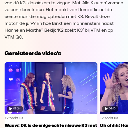
van dé K3-klassiekers te zingen. Met ‘Alle Kleuren’ vormen
ze een kleurrijk duo. Het maakt van Remi officieel de
eerste man die mag optreden met K3. Bevalt deze
match de jury? En hoe klinkt een mannenstem naast
Hanne en Marthe? Bekijk ‘K2 zoekt K3’ bij VTM en op
VTM GO.
Gerelateerde video's
03:24
05:10
K2 zoekt K3
K2 zoekt K3
Wauw! Dit is de enige echte nieuwe K3 met
Oh ohhh! Han