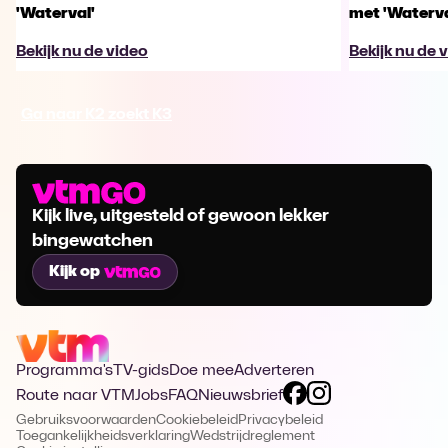
'Waterval'
met 'Waterva
Bekijk nu de video
Bekijk nu de 
Ga naar K2 zoekt K3
Kijk live, uitgesteld of gewoon lekker
bingewatchen
Kijk op
Programma's
TV-gids
Doe mee
Adverteren
Route naar VTM
Jobs
FAQ
Nieuwsbrief
Gebruiksvoorwaarden
Cookiebeleid
Privacybeleid
Toegankelijkheidsverklaring
Wedstrijdreglement