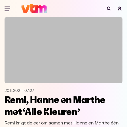
Oeps, browser niet ondersteund
Voor je onze programma's gaat ontdekken,
best je browser updaten of hieronder één
van de ondersteunde browsers
downloaden.
Google Chrome
Download
Firefox
Download
Safari
Download
20.11.2021
-
07:27
Remi, Hanne en Marthe
Microsoft Edge
Download
met ‘Alle Kleuren’
Opera
Download
Remi krijgt de eer om samen met Hanne en Marthe één