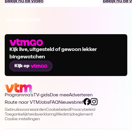
Bekijk nu de video
Bekijk nu de 
Ga naar Familie
Kijk live, uitgesteld of gewoon lekker
bingewatchen
Kijk op
Programma's
TV-gids
Doe mee
Adverteren
Route naar VTM
Jobs
FAQ
Nieuwsbrief
Gebruiksvoorwaarden
Cookiebeleid
Privacybeleid
Toegankelijkheidsverklaring
Wedstrijdreglement
Cookie instellingen