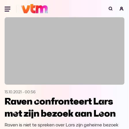
Oeps, browser niet ondersteund
Voor je onze programma's gaat ontdekken,
best je browser updaten of hieronder één
van de ondersteunde browsers
downloaden.
Google Chrome
Download
Firefox
Download
Safari
Download
15.10.2021
-
00:56
Raven confronteert Lars
Microsoft Edge
Download
met zijn bezoek aan Leon
Opera
Download
Raven is niet te spreken over Lars zijn geheime bezoek