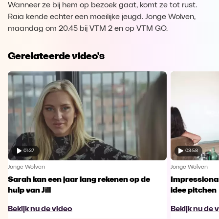
Wanneer ze bij hem op bezoek gaat, komt ze tot rust.
Raia kende echter een moeilijke jeugd. Jonge Wolven,
maandag om 20.45 bij VTM 2 en op VTM GO.
Gerelateerde video's
01:37
03:58
Jonge Wolven
Jonge Wolven
Sarah kan een jaar lang rekenen op de
Impressionant
hulp van Jill
idee pitchen
Bekijk nu de video
Bekijk nu de 