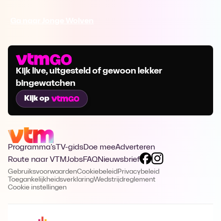
Ga naar Jonge Wolven
Kijk live, uitgesteld of gewoon lekker
bingewatchen
Kijk op
Programma's
TV-gids
Doe mee
Adverteren
Route naar VTM
Jobs
FAQ
Nieuwsbrief
Gebruiksvoorwaarden
Cookiebeleid
Privacybeleid
Toegankelijkheidsverklaring
Wedstrijdreglement
Cookie instellingen