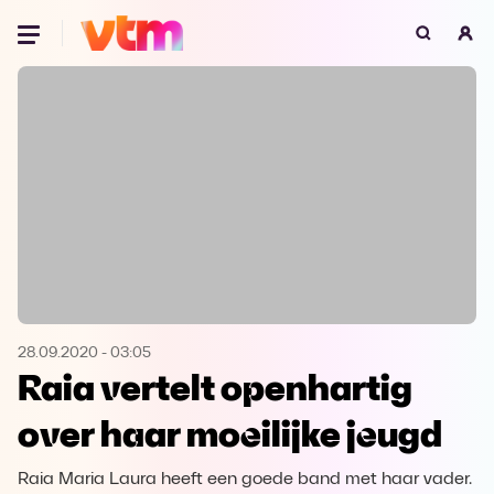
Oeps, browser niet ondersteund
Voor je onze programma's gaat ontdekken,
best je browser updaten of hieronder één
van de ondersteunde browsers
downloaden.
Google Chrome
Download
Firefox
Download
Safari
Download
28.09.2020
-
03:05
Raia vertelt openhartig
Microsoft Edge
Download
over haar moeilijke jeugd
Opera
Download
Raia Maria Laura heeft een goede band met haar vader.