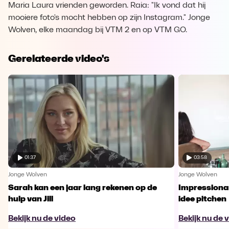
Maria Laura vrienden geworden. Raia: "Ik vond dat hij
mooiere foto's mocht hebben op zijn Instagram." Jonge
Wolven, elke maandag bij VTM 2 en op VTM GO.
Gerelateerde video's
01:37
03:58
Jonge Wolven
Jonge Wolven
Sarah kan een jaar lang rekenen op de
Impressionant
hulp van Jill
idee pitchen
Bekijk nu de video
Bekijk nu de 