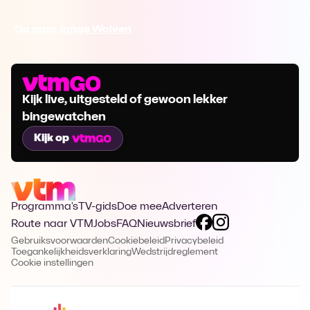
Ga naar Jonge Wolven
Kijk live, uitgesteld of gewoon lekker
bingewatchen
Kijk op
Programma's
TV-gids
Doe mee
Adverteren
Route naar VTM
Jobs
FAQ
Nieuwsbrief
Gebruiksvoorwaarden
Cookiebeleid
Privacybeleid
Toegankelijkheidsverklaring
Wedstrijdreglement
Cookie instellingen