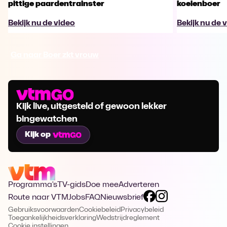
pittige paardentrainster
koeienboer
Bekijk nu de video
Bekijk nu de 
Ga naar Boer zkt vrouw
Kijk live, uitgesteld of gewoon lekker
bingewatchen
Kijk op
Programma's
TV-gids
Doe mee
Adverteren
Route naar VTM
Jobs
FAQ
Nieuwsbrief
Gebruiksvoorwaarden
Cookiebeleid
Privacybeleid
Toegankelijkheidsverklaring
Wedstrijdreglement
Cookie instellingen