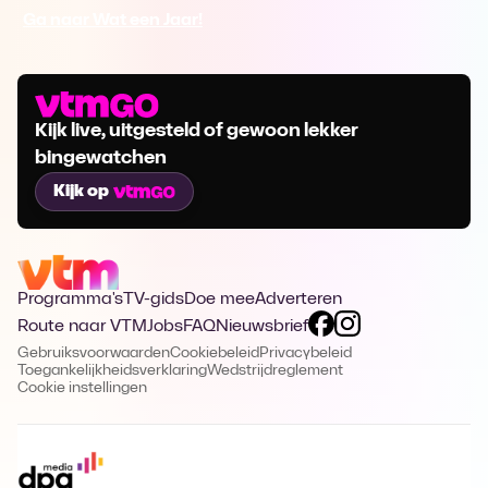
Ga naar Wat een Jaar!
Kijk live, uitgesteld of gewoon lekker
bingewatchen
Kijk op
Programma's
TV-gids
Doe mee
Adverteren
Route naar VTM
Jobs
FAQ
Nieuwsbrief
Gebruiksvoorwaarden
Cookiebeleid
Privacybeleid
Toegankelijkheidsverklaring
Wedstrijdreglement
Cookie instellingen