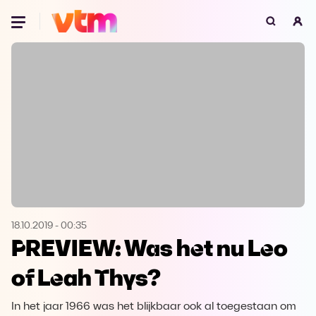
Oeps, browser niet ondersteund
Voor je onze programma's gaat ontdekken,
best je browser updaten of hieronder één
van de ondersteunde browsers
downloaden.
Google Chrome
Download
Firefox
Download
Safari
Download
18.10.2019
-
00:35
PREVIEW: Was het nu Leo
Microsoft Edge
Download
of Leah Thys?
Opera
Download
In het jaar 1966 was het blijkbaar ook al toegestaan om