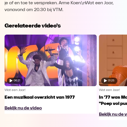
je af en toe te verspreken. Arme Koen.\nWat een Jaar,
vanavond om 20.30 bij VTM.
Gerelateerde video's
06:21
01:25
Wat een Jaar!
Wat een Jaar!
Een muzikaal overzicht van 1977
In '77 was Ma
"Poep vol pu
Bekijk nu de video
Bekijk nu de 