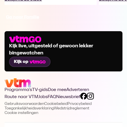
Ga naar Familie
Kijk live, uitgesteld of gewoon lekker
bingewatchen
Kijk op
Programma's
TV-gids
Doe mee
Adverteren
Route naar VTM
Jobs
FAQ
Nieuwsbrief
Gebruiksvoorwaarden
Cookiebeleid
Privacybeleid
Toegankelijkheidsverklaring
Wedstrijdreglement
Cookie instellingen