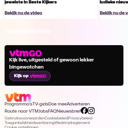
jewelste in Beste Kijkers
ludieke nieu
Bekijk nu de video
Bekijk nu de 
Ga naar Beste Kijkers
Kijk live, uitgesteld of gewoon lekker
bingewatchen
Kijk op
Programma's
TV-gids
Doe mee
Adverteren
Route naar VTM
Jobs
FAQ
Nieuwsbrief
Gebruiksvoorwaarden
Cookiebeleid
Privacybeleid
Toegankelijkheidsverklaring
Wedstrijdreglement
Cookie instellingen