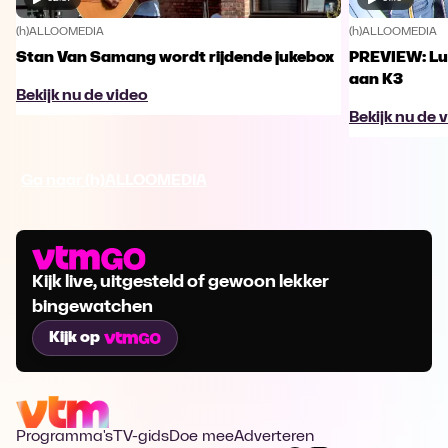
(h)ALLOOMEDIA
(h)ALLOOMEDIA
Stan Van Samang wordt rijdende jukebox
PREVIEW: Luk
aan K3
Bekijk nu de video
Bekijk nu de 
Ga naar (h)ALLOOMEDIA
Kijk live, uitgesteld of gewoon lekker
bingewatchen
Kijk op
Programma's
TV-gids
Doe mee
Adverteren