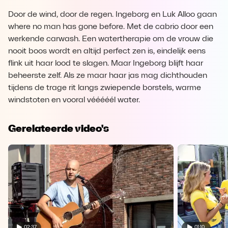
Door de wind, door de regen. Ingeborg en Luk Alloo gaan
where no man has gone before. Met de cabrio door een
werkende carwash. Een watertherapie om de vrouw die
nooit boos wordt en altijd perfect zen is, eindelijk eens
flink uit haar lood te slagen. Maar Ingeborg blijft haar
beheerste zelf. Als ze maar haar jas mag dichthouden
tijdens de trage rit langs zwiepende borstels, warme
windstoten en vooral vééééél water.
Gerelateerde video's
02:37
01:10