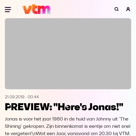
Oeps, browser niet ondersteund
Voor je onze programma's gaat ontdekken,
best je browser updaten of hieronder één
van de ondersteunde browsers
downloaden.
Google Chrome
Download
Firefox
Download
Safari
Download
21.09.2019
-
00:44
PREVIEW: "Here's Jonas!"
Microsoft Edge
Download
Jonas is voor het jaar 1980 in de huid van Johnny uit 'The
Opera
Download
Shining' gekropen. Zijn binnenkomst is eentje om niet snel
te vergeten!\nWat een Jaar, vanavond om 20.30 bij VTM.