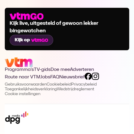
Kijk live, uitgesteld of gewoon lekker
bingewatchen
Kijk op
Programma's
TV-gids
Doe mee
Adverteren
Route naar VTM
Jobs
FAQ
Nieuwsbrief
Gebruiksvoorwaarden
Cookiebeleid
Privacybeleid
Toegankelijkheidsverklaring
Wedstrijdreglement
Cookie instellingen