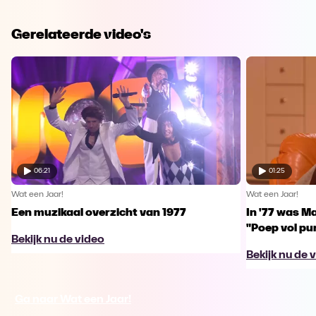
Gerelateerde video's
06:21
01:25
Wat een Jaar!
Wat een Jaar!
Een muzikaal overzicht van 1977
In '77 was Ma
"Poep vol pu
Bekijk nu de video
Bekijk nu de 
Ga naar Wat een Jaar!