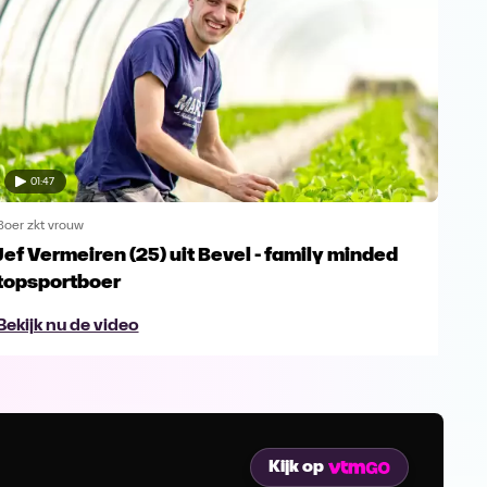
01:47
Boer zkt vrouw
Boer 
Jef Vermeiren (25) uit Bevel - family minded
Jop
topsportboer
avo
Bekijk nu de video
Bek
Kijk op