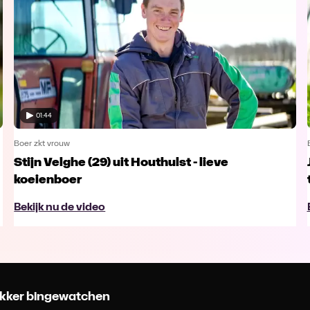
01:44
Boer zkt vrouw
Stijn Velghe (29) uit Houthulst - lieve
koeienboer
Bekijk nu de video
 lekker bingewatchen