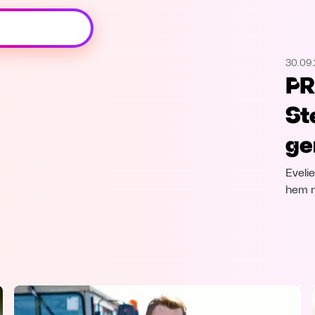
Oeps, browser niet ondersteund
30.09.
Voor je onze programma's gaat ontdekken,
PR
best je browser updaten of hieronder één
van de ondersteunde browsers
St
downloaden.
ge
Google Chrome
Download
Eveli
Firefox
Download
hem n
Safari
Download
Microsoft Edge
Download
Opera
Download