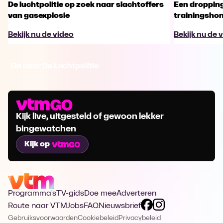
De luchtpolitie op zoek naar slachtoffers
Een dropping
van gasexplosie
trainingsho
Bekijk nu de video
Bekijk nu de 
Ga naar De Luchtpolitie
Kijk live, uitgesteld of gewoon lekker
bingewatchen
Kijk op
Programma's
TV-gids
Doe mee
Adverteren
Route naar VTM
Jobs
FAQ
Nieuwsbrief
Gebruiksvoorwaarden
Cookiebeleid
Privacybeleid