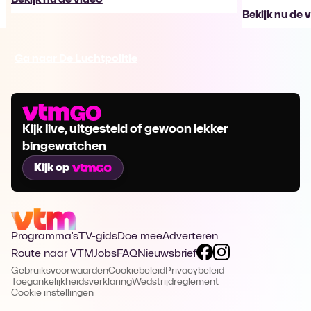
Bekijk nu de 
Ga naar De Luchtpolitie
Kijk live, uitgesteld of gewoon lekker
bingewatchen
Kijk op
Programma's
TV-gids
Doe mee
Adverteren
Route naar VTM
Jobs
FAQ
Nieuwsbrief
Gebruiksvoorwaarden
Cookiebeleid
Privacybeleid
Toegankelijkheidsverklaring
Wedstrijdreglement
Cookie instellingen