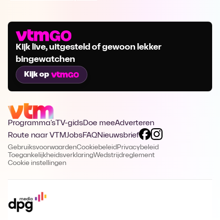
Kijk live, uitgesteld of gewoon lekker
bingewatchen
Kijk op
Programma's
TV-gids
Doe mee
Adverteren
Route naar VTM
Jobs
FAQ
Nieuwsbrief
Gebruiksvoorwaarden
Cookiebeleid
Privacybeleid
Toegankelijkheidsverklaring
Wedstrijdreglement
Cookie instellingen