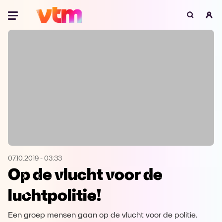
Oeps, browser niet ondersteund
Voor je onze programma's gaat ontdekken,
best je browser updaten of hieronder één
van de ondersteunde browsers
downloaden.
Google Chrome
Download
Firefox
Download
Safari
Download
07.10.2019
-
03:33
Op de vlucht voor de
Microsoft Edge
Download
luchtpolitie!
Opera
Download
Een groep mensen gaan op de vlucht voor de politie.