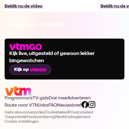
Bekijk nu de video
Bekijk nu de 
Ga naar Andy op Patrouille
Kijk live, uitgesteld of gewoon lekker
bingewatchen
Kijk op
Programma's
TV-gids
Doe mee
Adverteren
Route naar VTM
Jobs
FAQ
Nieuwsbrief
Gebruiksvoorwaarden
Cookiebeleid
Privacybeleid
Toegankelijkheidsverklaring
Wedstrijdreglement
Cookie instellingen