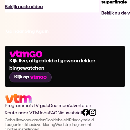
superfinale
Bekijk nu de video
Bekijk nu de 
Ga naar Sing Again
Kijk live, uitgesteld of gewoon lekker
bingewatchen
Kijk op
Programma's
TV-gids
Doe mee
Adverteren
Route naar VTM
Jobs
FAQ
Nieuwsbrief
Gebruiksvoorwaarden
Cookiebeleid
Privacybeleid
Toegankelijkheidsverklaring
Wedstrijdreglement
Cookie instellingen