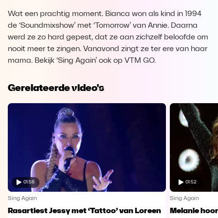
Wat een prachtig moment. Bianca won als kind in 1994
de ‘Soundmixshow’ met ‘Tomorrow’ van Annie. Daarna
werd ze zo hard gepest, dat ze aan zichzelf beloofde om
nooit meer te zingen. Vanavond zingt ze ter ere van haar
mama. Bekijk ‘Sing Again’ ook op VTM GO.
Gerelateerde video's
01:56
01:52
Sing Again
Sing Again
Rasartiest Jessy met ‘Tattoo’ van Loreen
Melanie hoort