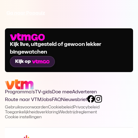
Ga naar Popquiz
Kijk live, uitgesteld of gewoon lekker
bingewatchen
Kijk op
Programma's
TV-gids
Doe mee
Adverteren
Route naar VTM
Jobs
FAQ
Nieuwsbrief
Gebruiksvoorwaarden
Cookiebeleid
Privacybeleid
Toegankelijkheidsverklaring
Wedstrijdreglement
Cookie instellingen