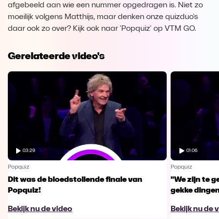
afgebeeld aan wie een nummer opgedragen is. Niet zo
moeilijk volgens Matthijs, maar denken onze quizduo's
daar ook zo over? Kijk ook naar 'Popquiz' op VTM GO.
Gerelateerde video's
03:29
01:06
Popquiz
Popquiz
Dit was de bloedstollende finale van
"We zijn te
Popquiz!
gekke dinge
Bekijk nu de video
Bekijk nu de 