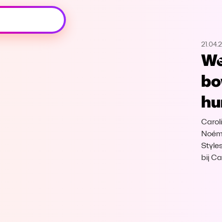
Oeps, browser niet ondersteund
21.04.
Voor je onze programma's gaat ontdekken,
We
best je browser updaten of hieronder één
van de ondersteunde browsers
bo
downloaden.
hu
Google Chrome
Download
Carol
Firefox
Download
Noémi
Style
bij C
Safari
Download
Microsoft Edge
Download
Opera
Download