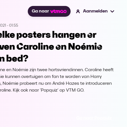
Ga naar
Aanmelden
2021
-
01:55
lke posters hangen er
ven Caroline en Noémie
n bed?
ine en Noémie zijn twee hartsvriendinnen. Caroline heeft
e kunnen overtuigen om fan te worden van Harry
s, Noémie probeert nu om André Hazes te introduceren
aroline. Kijk ook naar 'Popquiz' op VTM GO.
Ga naar Popquiz