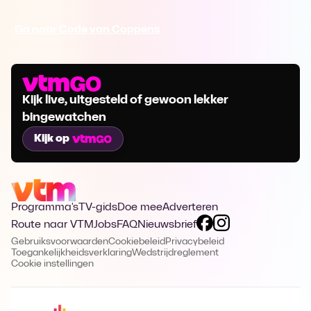
Ga naar Code van Coppens
Kijk live, uitgesteld of gewoon lekker
bingewatchen
Kijk op
Programma's
TV-gids
Doe mee
Adverteren
Route naar VTM
Jobs
FAQ
Nieuwsbrief
Gebruiksvoorwaarden
Cookiebeleid
Privacybeleid
Toegankelijkheidsverklaring
Wedstrijdreglement
Cookie instellingen