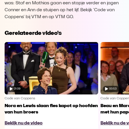
was: Staf en Mathias gaan een stapje verder en jagen
Conner en Ann de stuipen op het lijf. Bekijk 'Code van
Coppens' bij VTM en op VTM GO.
Gerelateerde video's
01:09
00:53
Code van Coppens
Code van Coppe
Nora en Lewis slaan fles kapot op hoofden
Beau en Marc
van hun broers
met hun pap
Bekijk nu de video
Bekijk nu de 