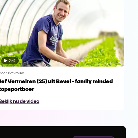
01:47
Boer zkt vrouw
Boer 
Jef Vermeiren (25) uit Bevel - family minded
Jop
topsportboer
avo
Bekijk nu de video
Bek