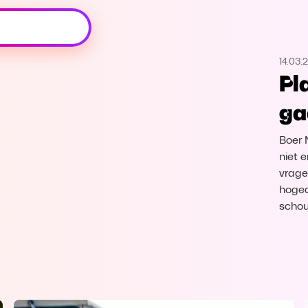
Oeps, browser niet ondersteund
14.03.
Voor je onze programma's gaat ontdekken,
Pl
best je browser updaten of hieronder één
van de ondersteunde browsers
ga
downloaden.
Boer 
Google Chrome
Download
niet 
vrage
Firefox
Download
hoged
schou
Safari
Download
Microsoft Edge
Download
Opera
Download