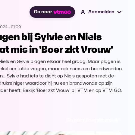
Ga naar
Aanmelden
2024
-
01:09
agen bij Sylvie en Niels
at mis in 'Boer zkt Vrouw'
Niels en Sylvie plagen elkaar heel graag. Maar plagen is
enkel om liefde vragen, maar ook soms om brandwonden
n... Sylvie had iets te dicht op Niels gespoten met de
rukreiniger waardoor hij nu een brandwonde op zijn
der heeft. Bekijk 'Boer zkt Vrouw' bij VTM en op VTM GO.
Ga naar Boer zkt vrouw