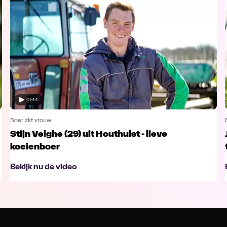
01:44
Boer zkt vrouw
Stijn Velghe (29) uit Houthulst - lieve
koeienboer
Bekijk nu de video