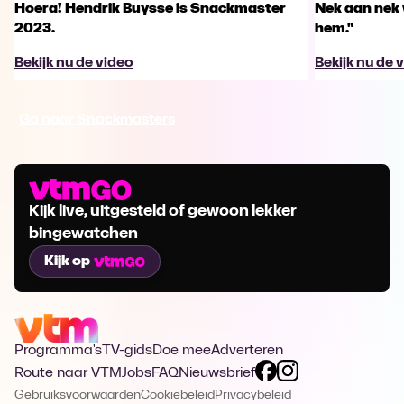
Hoera! Hendrik Buysse is Snackmaster
Nek aan nek v
2023.
hem."
Bekijk nu de video
Bekijk nu de 
Ga naar Snackmasters
Kijk live, uitgesteld of gewoon lekker
bingewatchen
Kijk op
Programma's
TV-gids
Doe mee
Adverteren
Route naar VTM
Jobs
FAQ
Nieuwsbrief
Gebruiksvoorwaarden
Cookiebeleid
Privacybeleid