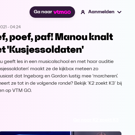
Ga naar
Aanmelden
2021
-
04:24
ef, poef, paf! Manou knalt
t 'Kusjessoldaten'
 geeft les in een musicalschool en met haar auditie
usjessoldaten' maakt ze de kijkbox meteen zo
usiast dat Ingeborg en Gordon lustig mee ‘marcheren’.
eert ze tot in de volgende ronde? Bekijk 'K2 zoekt K3' bij
en op VTM GO.
Ga naar K2 zoekt K3