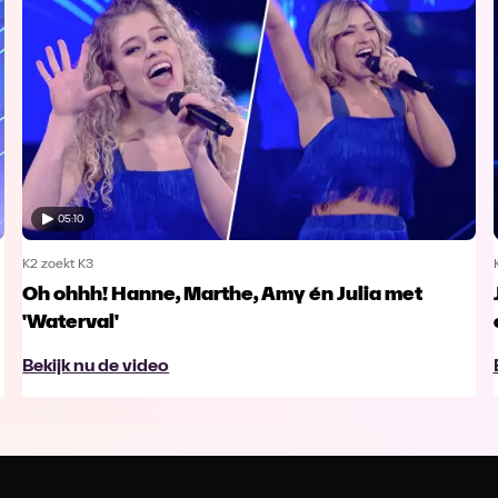
05:10
K2 zoekt K3
Oh ohhh! Hanne, Marthe, Amy én Julia met
'Waterval'
Bekijk nu de video