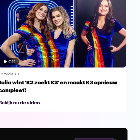
01:32
K2 zoekt K3
K2 zo
Julia wint 'K2 zoekt K3' en maakt K3 opnieuw
Sch
compleet!
Bek
Bekijk nu de video