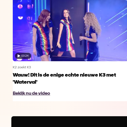
03:24
K2 zoekt K3
Wauw! Dit is de enige echte nieuwe K3 met
'Waterval'
Bekijk nu de video