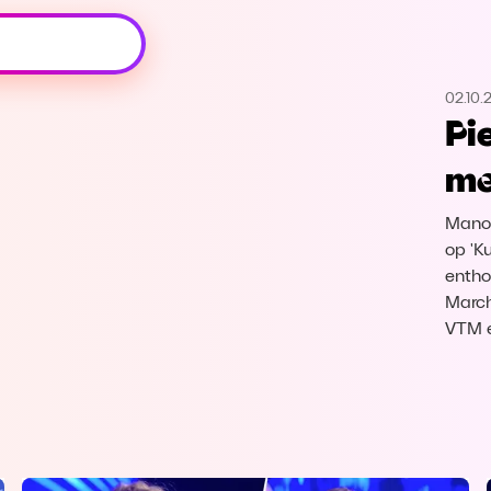
Oeps, browser niet ondersteund
02.10.
Voor je onze programma's gaat ontdekken,
Pi
best je browser updaten of hieronder één
van de ondersteunde browsers
me
downloaden.
Manou
Google Chrome
Download
op 'K
entho
Firefox
Download
March
VTM 
Safari
Download
Microsoft Edge
Download
Opera
Download