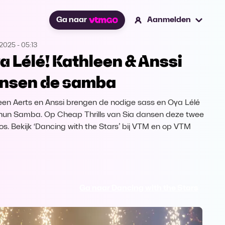
Ga naar
Aanmelden
.2025
-
05:13
a Lélé! Kathleen & Anssi
nsen de samba
een Aerts en Anssi brengen de nodige sass en Oya Lélé
hun Samba. Op Cheap Thrills van Sia dansen deze twee
los. Bekijk ‘Dancing with the Stars’ bij VTM en op VTM
Ga naar Dancing with the Stars