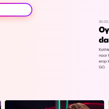
Oeps, browser niet ondersteund
30.03
Voor je onze programma's gaat ontdekken,
Oy
best je browser updaten of hieronder één
van de ondersteunde browsers
da
downloaden.
Kathl
Google Chrome
Download
naar 
erop 
Firefox
Download
GO.
Safari
Download
Microsoft Edge
Download
Opera
Download