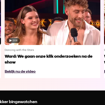
01:18
Dancing with the Stars
Ward: We gaan onze klik onderzoeken na de
show
Bekijk nu de video
 lekker bingewatchen