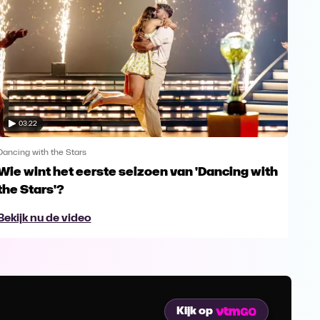
03:22
Dancing with the Stars
Danci
Wie wint het eerste seizoen van 'Dancing with
War
the Stars'?
fin
Bekijk nu de video
Bek
Kijk op