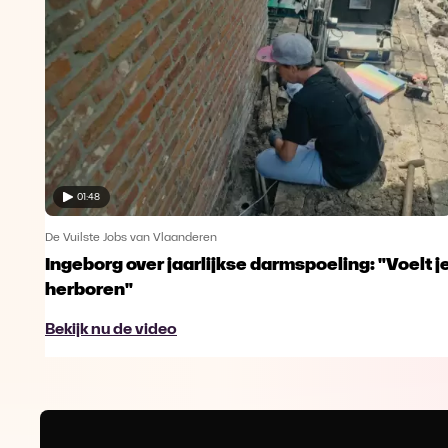
01:48
De Vuilste Jobs van Vlaanderen
Ingeborg over jaarlijkse darmspoeling: "Voelt j
herboren"
Bekijk nu de video