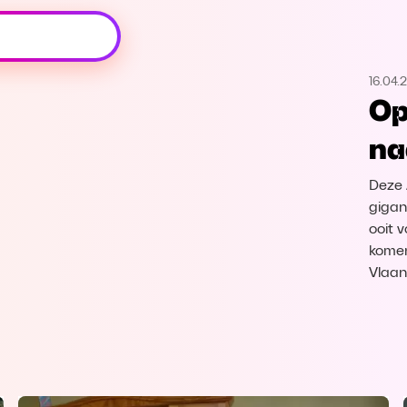
Oeps, browser niet ondersteund
16.04.
Voor je onze programma's gaat ontdekken,
Op
best je browser updaten of hieronder één
van de ondersteunde browsers
na
downloaden.
Deze 
Google Chrome
Download
gigan
ooit 
Firefox
Download
komen
Vlaan
Safari
Download
Microsoft Edge
Download
Opera
Download