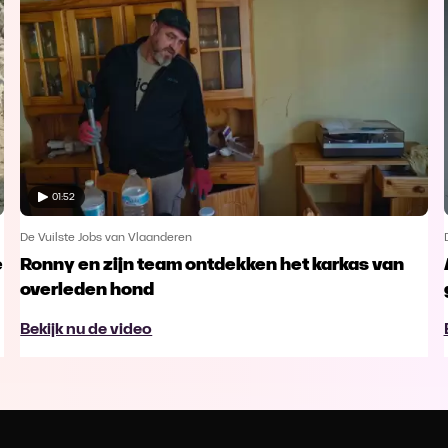
01:52
De Vuilste Jobs van Vlaanderen
e
Ronny en zijn team ontdekken het karkas van
overleden hond
Bekijk nu de video