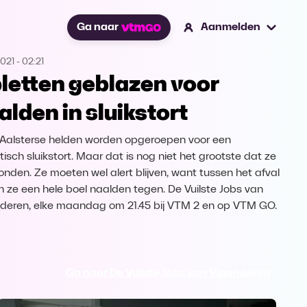
Ga naar
Aanmelden
2021
-
02:21
letten geblazen voor
alden in sluikstort
Aalsterse helden worden opgeroepen voor een
tisch sluikstort. Maar dat is nog niet het grootste dat ze
vonden. Ze moeten wel alert blijven, want tussen het afval
 ze een hele boel naalden tegen. De Vuilste Jobs van
deren, elke maandag om 21.45 bij VTM 2 en op VTM GO.
Ga naar De Vuilste Jobs van Vlaanderen