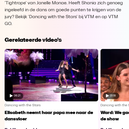
'Tightrope' van Janelle Monae. Heeft Shania zich genoeg
ingeleefd in de dans om goede punten te krijgen van de
jury? Bekijk 'Dancing with the Stars' bij VTM en op VTM
GO.
Gerelateerde video's
06:21
01:18
Dancing with the Stars
Dancing with the 
Elisabeth neemt haar papa mee naar de
Ward: We gaa
dansvloer
de show