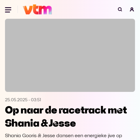
Oeps, browser niet ondersteund
Voor je onze programma's gaat ontdekken,
best je browser updaten of hieronder één
van de ondersteunde browsers
downloaden.
Google Chrome
Download
Firefox
Download
Safari
Download
25.05.2025
-
03:51
Op naar de racetrack met
Microsoft Edge
Download
Shania & Jesse
Opera
Download
Shania Gooris & Jesse dansen een energieke jive op