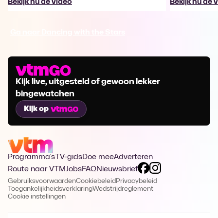
Bekijk nu de video
Bekijk nu de 
Ga naar Dancing with the Stars
Kijk live, uitgesteld of gewoon lekker
bingewatchen
Kijk op
Programma's
TV-gids
Doe mee
Adverteren
Route naar VTM
Jobs
FAQ
Nieuwsbrief
Gebruiksvoorwaarden
Cookiebeleid
Privacybeleid
Toegankelijkheidsverklaring
Wedstrijdreglement
Cookie instellingen